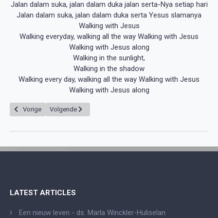
Jalan dalam suka, jalan dalam duka jalan serta-Nya setiap hari
Jalan dalam suka, jalan dalam duka serta Yesus slamanya
Walking with Jesus
Walking everyday, walking all the way Walking with Jesus
Walking with Jesus along
Walking in the sunlight,
Walking in the shadow
Walking every day, walking all the way Walking with Jesus
Walking with Jesus along
Vorig artikel: Christus kwam om de kwetsbaarheid van de mensheid te hers
Volgende artikel: David, de zoon van Isaï en een voorvader va
Vorige
Volgende
LATEST ARTICLES
Een nieuw leven - ds. Marla Winckler-Huliselan