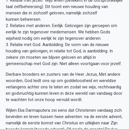
1. Relatie met jezelf. Wijs leven (betekent in de oorspronkelijke
taal zelfbeheersing). Dit toont een nieuwe houding van
mensen die in zichzelf geloven, namelijk zichzelf
kunnen beheersen.
2. Relaties met anderen. Eerlijk. Gelovigen zijn geroepen om
eerlijk te zijn tegenover medemensen. We hebben Gods
wijsheid nodig om eerlijk te zijn tegenover anderen.
3. Relatie met God. Aanbidding. De vorm van de nieuwe
houding van gelovigen, in relatie tot God, is aanbidding. In
zekere zin moeten we blijven geloven en altijd in
gemeenschap met God zijn. Niet alleen voortgaan voor jezelf.
Dierbare broeders en zusters van de Heer Jezus, Met andere
woorden, God leidt ons op om goddeloosheid en wereldse
verlangens achter ons te laten en zodat we wijs, rechtvaardig
en godvruchtig kunnen leven in deze wereld van vandaag door
te wachten tot onze hoop vervuld wordt.
Wijlen Eka Darmaputera zei eens dat Christenen vandaag zich
bevinden en leven tussen twee adventen: na de eerste advent,
namelijk de eerste komst van Christus en uitkijken naar Zijn