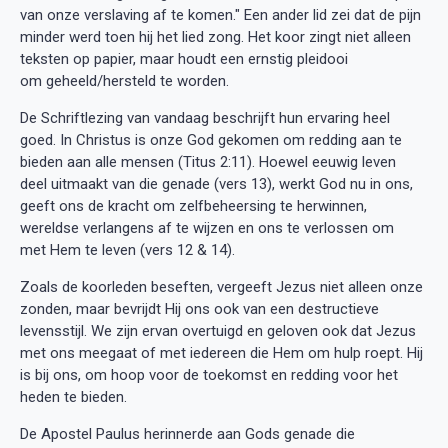
van onze verslaving af te komen." Een ander lid zei dat de pijn
minder werd toen hij het lied zong. Het koor zingt niet alleen
teksten op papier, maar houdt een ernstig pleidooi
om geheeld/hersteld te worden.
De Schriftlezing van vandaag beschrijft hun ervaring heel
goed. In Christus is onze God gekomen om redding aan te
bieden aan alle mensen (Titus 2:11). Hoewel eeuwig leven
deel uitmaakt van die genade (vers 13), werkt God nu in ons,
geeft ons de kracht om zelfbeheersing te herwinnen,
wereldse verlangens af te wijzen en ons te verlossen om
met Hem te leven (vers 12 & 14).
Zoals de koorleden beseften, vergeeft Jezus niet alleen onze
zonden, maar bevrijdt Hij ons ook van een destructieve
levensstijl. We zijn ervan overtuigd en geloven ook dat Jezus
met ons meegaat of met iedereen die Hem om hulp roept. Hij
is bij ons, om hoop voor de toekomst en redding voor het
heden te bieden.
De Apostel Paulus herinnerde aan Gods genade die