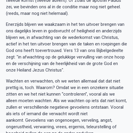
tweede komst (tweede advent). Of zoals de apostel Paulus
zei, we bevinden ons al in de conditie maar nog niet geheel.
(reeds, maar nog niet helemaal).
Enerzijds blijven we waakzaam in het ten uitvoer brengen van
ons dagelijks leven in godsvrucht of heiligheid en anderzijds
blijven we, in afwachting van de wederkomst van Christus,
actief in het ten uitvoer brengen van de taken en roepingen die
God ons heeft toevertrouwd. Vers 13 van ons Bijbelgedeelte
zegt: "in afwachting op de gelukkige vervulling van onze hoop
en de verschijning van de heerlijkheid van de grote God en
onze Heiland Jezus Christus".
Wachten en verwachten, oh we weten allemaal dat dat niet
prettig is, toch. Waarom? Omdat we in een onzekere situatie
zitten en we het niet kunnen “controleren”, vooral als we
alleen moeten wachten. Als we wachten op iets dat niet komt,
zullen er verschillende negatieve gevoelens ontstaan. Vooral
als iets of iemand die verwacht wordt niet
aankomt. Gevoelens van ongenoegen, verveling, angst,
ongerustheid, verwarring, vrees, ergernis, teleurstelling of