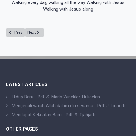
Walking every day, walking all the way Walking with Jesus
Walking with Jesus along
Previous article: Kristus datang untuk memulihkan kerapuhan umat manusi
Next article: Daud, putra Isai dan seorang leluhur Yesus - pdt. 
Prev
Next
LATEST ARTICLES
Hidup Baru - Pdt. S. Marla Winckler-Huliselan
Mengenali wajah Allah dalam diri sesama - Pdt. J. Linandi
Mendapat Kekuatan Baru - Pdt. S. Tjahjadi
OTHER PAGES