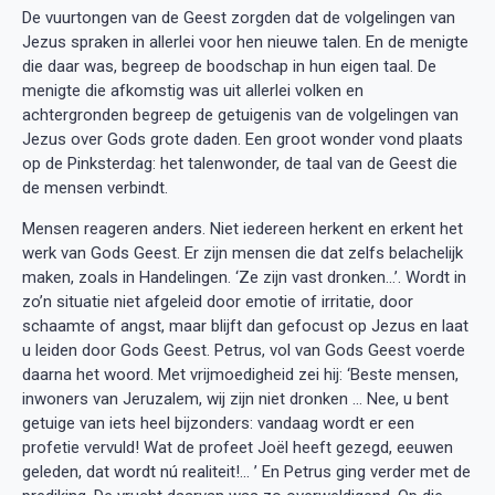
De vuurtongen van de Geest zorgden dat de volgelingen van
Jezus spraken in allerlei voor hen nieuwe talen. En de menigte
die daar was, begreep de boodschap in hun eigen taal. De
menigte die afkomstig was uit allerlei volken en
achtergronden begreep de getuigenis van de volgelingen van
Jezus over Gods grote daden. Een groot wonder vond plaats
op de Pinksterdag: het talenwonder, de taal van de Geest die
de mensen verbindt.
Mensen reageren anders. Niet iedereen herkent en erkent het
werk van Gods Geest. Er zijn mensen die dat zelfs belachelijk
maken, zoals in Handelingen. ‘Ze zijn vast dronken…’. Wordt in
zo’n situatie niet afgeleid door emotie of irritatie, door
schaamte of angst, maar blijft dan gefocust op Jezus en laat
u leiden door Gods Geest. Petrus, vol van Gods Geest voerde
daarna het woord. Met vrijmoedigheid zei hij: ‘Beste mensen,
inwoners van Jeruzalem, wij zijn niet dronken … Nee, u bent
getuige van iets heel bijzonders: vandaag wordt er een
profetie vervuld! Wat de profeet Joël heeft gezegd, eeuwen
geleden, dat wordt nú realiteit!... ’ En Petrus ging verder met de