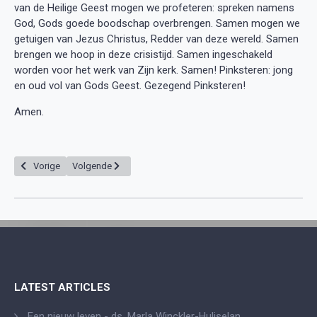
van de Heilige Geest mogen we profeteren: spreken namens
God, Gods goede boodschap overbrengen. Samen mogen we
getuigen van Jezus Christus, Redder van deze wereld. Samen
brengen we hoop in deze crisistijd. Samen ingeschakeld
worden voor het werk van Zijn kerk. Samen! Pinksteren: jong
en oud vol van Gods Geest. Gezegend Pinksteren!
Amen.
Vorig artikel: Uitnodiging om te leven met God de Drie-enige gemeenscha
Volgende artikel: Dicht bij de Heer - ds. S. Tjahjadi
Vorige
Volgende
LATEST ARTICLES
Een nieuw leven - ds. Marla Winckler-Huliselan