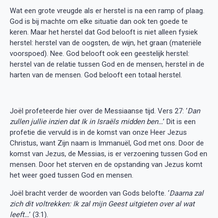
Wat een grote vreugde als er herstel is na een ramp of plaag.
God is bij machte om elke situatie dan ook ten goede te
keren. Maar het herstel dat God belooft is niet alleen fysiek
herstel: herstel van de oogsten, de wijn, het graan (materiële
voorspoed). Nee. God belooft ook een geestelijk herstel:
herstel van de relatie tussen God en de mensen, herstel in de
harten van de mensen. God belooft een totaal herstel.
Joël profeteerde hier over de Messiaanse tijd. Vers 27: ‘
Dan
zullen jullie inzien dat Ik in Israëls midden ben…
’ Dit is een
profetie die vervuld is in de komst van onze Heer Jezus
Christus, want Zijn naam is Immanuël, God met ons. Door de
komst van Jezus, de Messias, is er verzoening tussen God en
mensen. Door het sterven en de opstanding van Jezus komt
het weer goed tussen God en mensen.
Joël bracht verder de woorden van Gods belofte. ‘
Daarna zal
zich dit voltrekken: Ik zal mijn Geest uitgieten over al wat
leeft…
’ (3:1).