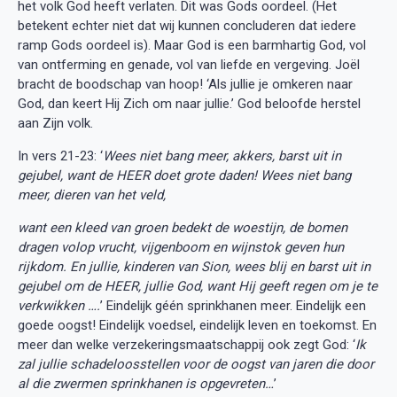
het volk God heeft verlaten. Dit was Gods oordeel. (Het
betekent echter niet dat wij kunnen concluderen dat iedere
ramp Gods oordeel is). Maar God is een barmhartig God, vol
van ontferming en genade, vol van liefde en vergeving. Joël
bracht de boodschap van hoop! ‘Als jullie je omkeren naar
God, dan keert Hij Zich om naar jullie.’ God beloofde herstel
aan Zijn volk.
In vers 21-23: ‘
Wees niet bang meer, akkers, barst uit in
gejubel,
want de HEER doet grote daden! Wees niet bang
meer, dieren van het veld,
want een kleed van groen bedekt de woestijn, de bomen
dragen volop vrucht, vijgenboom en wijnstok geven hun
rijkdom. En jullie, kinderen van Sion, wees blij en barst uit in
gejubel om de HEER, jullie God, want Hij geeft regen om je te
verkwikken ….
’ Eindelijk géén sprinkhanen meer. Eindelijk een
goede oogst! Eindelijk voedsel, eindelijk leven en toekomst. En
meer dan welke verzekeringsmaatschappij ook zegt God: ‘
Ik
zal jullie schadeloosstellen voor de oogst van jaren die door
al die zwermen sprinkhanen is opgevreten…
’