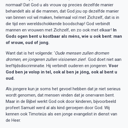
normaal! Dat God u als vrouw op precies dezelfde manier
behandelt als al die mannen, dat God jou op dezelfde manier
van binnen vol wil maken, helemaal vol met Zichzelf, dat is in
die tijd een wereldschokkende boodschap! God verbindt
mannen en vrouwen met Zichzelf, en zo ook met elkaar!
In
Gods ogen bent u kostbaar als méns, wie u ook bent: man
of vrouw, oud of jong.
Want dat is het volgende: ‘
Oude mensen zullen dromen
dromen, en jongeren zullen visioenen zien
’. God doet niet aan
leeftijdsdiscriminatie. Hij verbindt ouderen en jongeren.
Voor
God ben je volop in tel, ook al ben je jóng, ook al bent u
oud.
Als jongere kun je soms het gevoel hebben dat je niet serieus
wordt genomen, dat mensen vinden dat je onervaren bent.
Maar in de Bijbel werkt God ook door kinderen, bijvoorbeeld
profeet Samuël werd al als kind geroepen door God. Wij
kennen ook Timoteüs als een jonge evangelist in dienst van
de Heer.