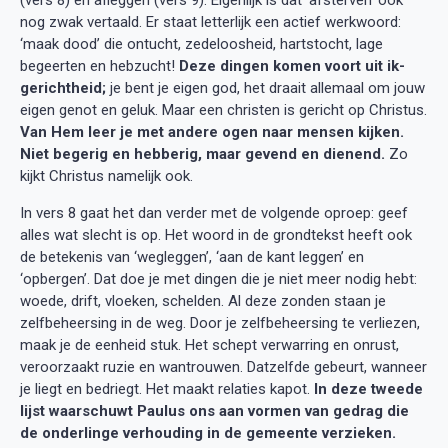
nog zwak vertaald. Er staat letterlijk een actief werkwoord:
‘maak dood’ die ontucht, zedeloosheid, hartstocht, lage
begeerten en hebzucht!
Deze dingen komen voort uit ik-
gerichtheid;
je bent je eigen god, het draait allemaal om jouw
eigen genot en geluk. Maar een christen is gericht op Christus.
Van Hem leer je met andere ogen naar mensen kijken.
Niet begerig en hebberig, maar gevend en dienend.
Zo
kijkt Christus namelijk ook.
In vers 8 gaat het dan verder met de volgende oproep: geef
alles wat slecht is op. Het woord in de grondtekst heeft ook
de betekenis van ‘wegleggen’, ‘aan de kant leggen’ en
‘opbergen’. Dat doe je met dingen die je niet meer nodig hebt:
woede, drift, vloeken, schelden. Al deze zonden staan je
zelfbeheersing in de weg. Door je zelfbeheersing te verliezen,
maak je de eenheid stuk. Het schept verwarring en onrust,
veroorzaakt ruzie en wantrouwen. Datzelfde gebeurt, wanneer
je liegt en bedriegt. Het maakt relaties kapot.
In deze tweede
lijst waarschuwt Paulus ons aan vormen van gedrag die
de onderlinge verhouding in de gemeente verzieken.