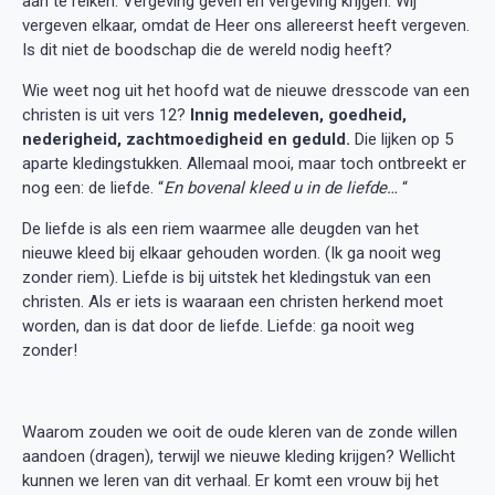
aan te reiken. Vergeving geven en vergeving krijgen. Wij
vergeven elkaar, omdat de Heer ons allereerst heeft vergeven.
Is dit niet de boodschap die de wereld nodig heeft?
Wie weet nog uit het hoofd wat de nieuwe dresscode van een
christen is uit vers 12?
Innig medeleven, goedheid,
nederigheid, zachtmoedigheid en geduld.
Die lijken op 5
aparte kledingstukken. Allemaal mooi, maar toch ontbreekt er
nog een: de liefde. “
En bovenal kleed u in de liefde…
“
De liefde is als een riem waarmee alle deugden van het
nieuwe kleed bij elkaar gehouden worden. (Ik ga nooit weg
zonder riem). Liefde is bij uitstek het kledingstuk van een
christen. Als er iets is waaraan een christen herkend moet
worden, dan is dat door de liefde. Liefde: ga nooit weg
zonder!
Waarom zouden we ooit de oude kleren van de zonde willen
aandoen (dragen), terwijl we nieuwe kleding krijgen? Wellicht
kunnen we leren van dit verhaal. Er komt een vrouw bij het