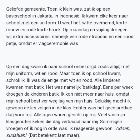
Geliefde gemeente. Toen ik klein was, zat ik op een
basisschool in Jakarta, in Indonesië. Ik kwam elke keer naar
school met een uniform. U weet het: witte overhemd, korte
mouw en rode korte broek. Op maandag en vrijdag droegen
wij extra accessoires, namelijk een rode stropdas en een rood
petje, omdat er vlagceremonie was.
Op een dag kwam ik naar school onbezorgd zoals altijd, met
mijn uniform, wit en rood. Maar toen ik op school kwam,
schrok ik. Ik was de enige met wit en rood. Alle kinderen
kwamen met batik. Het was namelijk ‘batikdag’. Eens per week
droegen de kinderen batik. Ik kon niet meer naar huis, omdat
mijn school best ver weg lag van mijn huis. Gelukkig mocht ik
gewoon de les volgen in de klas. Echter was het geen prettige
dag voor mij. Alle ogen waren gericht op mij. Veel van mijn
klasgenoten keken die dag verbaasd naar mij. Sommigen
vroegen of ik nog in orde was. Ik reageerde gewoon: ‘
Adoeh,
sudahlah!
’ (Dat betekent: laat maar).