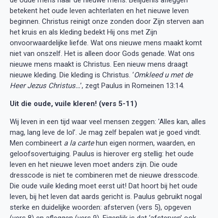
betekent het oude leven achterlaten en het nieuwe leven
beginnen. Christus reinigt onze zonden door Zijn sterven aan
het kruis en als kleding bedekt Hij ons met Zijn
onvoorwaardelijke liefde. Wat ons nieuwe mens maakt komt
niet van onszelf. Het is alleen door Gods genade. Wat ons
nieuwe mens maakt is Christus. Een nieuw mens draagt
nieuwe kleding. Die kleding is Christus. ‘
Omkleed u met de
Heer Jezus Christus…
’, zegt Paulus in Romeinen 13:14.
Uit die oude, vuile kleren! (vers 5-11)
Wij leven in een tijd waar veel mensen zeggen: 'Alles kan, alles
mag, lang leve de lol’. Je mag zelf bepalen wat je goed vindt.
Men combineert
a la carte
hun eigen normen, waarden, en
geloofsovertuiging. Paulus is hierover erg stellig: het oude
leven en het nieuwe leven moet anders zijn. Die oude
dresscode is niet te combineren met de nieuwe dresscode.
Die oude vuile kleding moet eerst uit! Dat hoort bij het oude
leven, bij het leven dat aards gericht is. Paulus gebruikt nogal
sterke en duidelijke woorden: afsterven (vers 5), opgeven
(vers 8) en afleggen (vers 9). Eigenlijk is dat ‘afsterven’ ook