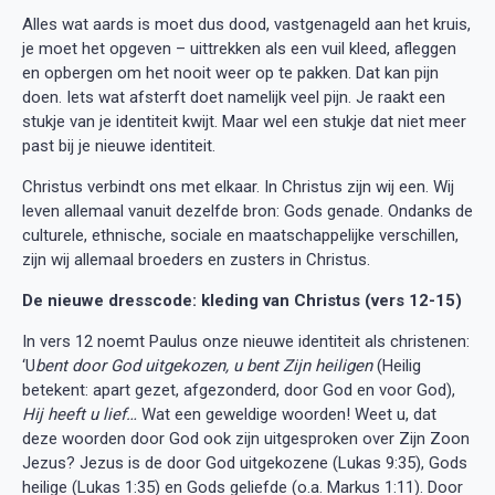
Alles wat aards is moet dus dood, vastgenageld aan het kruis,
je moet het opgeven – uittrekken als een vuil kleed, afleggen
en opbergen om het nooit weer op te pakken. Dat kan pijn
doen. Iets wat afsterft doet namelijk veel pijn. Je raakt een
stukje van je identiteit kwijt. Maar wel een stukje dat niet meer
past bij je nieuwe identiteit.
Christus verbindt ons met elkaar. In Christus zijn wij een. Wij
leven allemaal vanuit dezelfde bron: Gods genade. Ondanks de
culturele, ethnische, sociale en maatschappelijke verschillen,
zijn wij allemaal broeders en zusters in Christus.
De nieuwe dresscode: kleding van Christus (vers 12-15)
In vers 12 noemt Paulus onze nieuwe identiteit als christenen:
‘U
bent door God uitgekozen, u bent Zijn heiligen
(Heilig
betekent: apart gezet, afgezonderd, door God en voor God),
Hij heeft u lief…
Wat een geweldige woorden! Weet u, dat
deze woorden door God ook zijn uitgesproken over Zijn Zoon
Jezus? Jezus is de door God uitgekozene (Lukas 9:35), Gods
heilige (Lukas 1:35) en Gods geliefde (o.a. Markus 1:11). Door