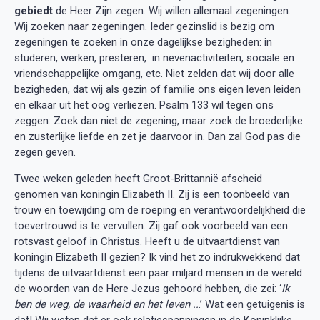
gebiedt
de Heer Zijn zegen. Wij willen allemaal zegeningen.
Wij zoeken naar zegeningen. Ieder gezinslid is bezig om
zegeningen te zoeken in onze dagelijkse bezigheden: in
studeren, werken, presteren, in nevenactiviteiten, sociale en
vriendschappelijke omgang, etc. Niet zelden dat wij door alle
bezigheden, dat wij als gezin of familie ons eigen leven leiden
en elkaar uit het oog verliezen. Psalm 133 wil tegen ons
zeggen: Zoek dan niet de zegening, maar zoek de broederlijke
en zusterlijke liefde en zet je daarvoor in. Dan zal God pas die
zegen geven.
Twee weken geleden heeft Groot-Brittannië afscheid
genomen van koningin Elizabeth II. Zij is een toonbeeld van
trouw en toewijding om de roeping en verantwoordelijkheid die
toevertrouwd is te vervullen. Zij gaf ook voorbeeld van een
rotsvast geloof in Christus. Heeft u de uitvaartdienst van
koningin Elizabeth II gezien? Ik vind het zo indrukwekkend dat
tijdens de uitvaartdienst een paar miljard mensen in de wereld
de woorden van de Here Jezus gehoord hebben, die zei: ‘
Ik
ben de weg, de waarheid en het leven ..
.’ Wat een getuigenis is
dat! Wij weten dat er ook relatiespanningen in de Koninklijke