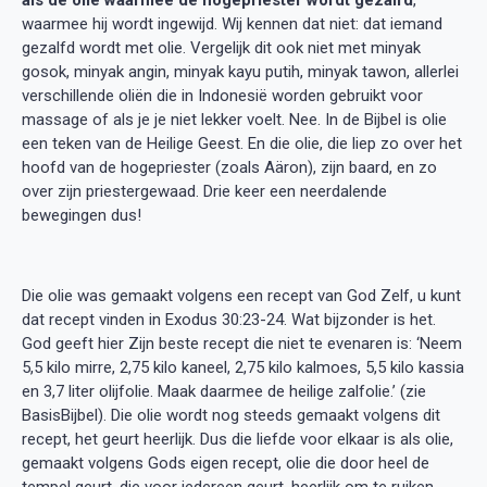
waarmee hij wordt ingewijd. Wij kennen dat niet: dat iemand
gezalfd wordt met olie. Vergelijk dit ook niet met minyak
gosok, minyak angin, minyak kayu putih, minyak tawon, allerlei
verschillende oliën die in Indonesië worden gebruikt voor
massage of als je je niet lekker voelt. Nee. In de Bijbel is olie
een teken van de Heilige Geest. En die olie, die liep zo over het
hoofd van de hogepriester (zoals Aäron), zijn baard, en zo
over zijn priestergewaad. Drie keer een neerdalende
bewegingen dus!
Die olie was gemaakt volgens een recept van God Zelf, u kunt
dat recept vinden in Exodus 30:23-24. Wat bijzonder is het.
God geeft hier Zijn beste recept die niet te evenaren is: ‘Neem
5,5 kilo mirre, 2,75 kilo kaneel, 2,75 kilo kalmoes, 5,5 kilo kassia
en 3,7 liter olijfolie. Maak daarmee de heilige zalfolie.’ (zie
BasisBijbel). Die olie wordt nog steeds gemaakt volgens dit
recept, het geurt heerlijk. Dus die liefde voor elkaar is als olie,
gemaakt volgens Gods eigen recept, olie die door heel de
tempel geurt, die voor iedereen geurt, heerlijk om te ruiken.