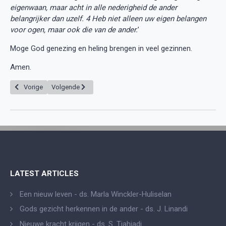
eigenwaan, maar acht in alle nederigheid de ander
belangrijker dan uzelf. 4 Heb niet alleen uw eigen belangen
voor ogen, maar ook die van de ander.
’
Moge God genezing en heling brengen in veel gezinnen.
Amen.
Vorig artikel: Maak geen zorgen, God voorziet al je levensbehoeften - ds
Volgende artikel: Jezus verandert ons water in Zijn beste wijn
Vorige
Volgende
LATEST ARTICLES
Een nieuw leven - ds. Marla Winckler-Huliselan
Gods gezicht herkennen in de ander - ds. J. Linandi
Nieuwe kracht krijgen - ds. S. Tjahjadi