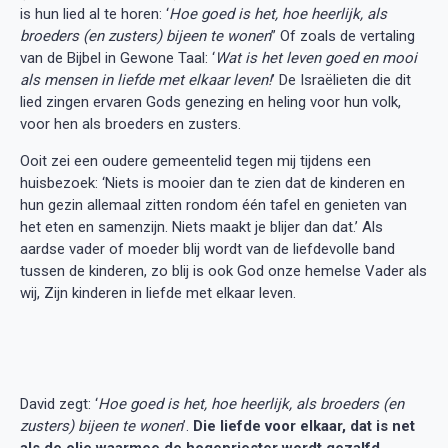
is hun lied al te horen: ‘
Hoe goed is het, hoe heerlijk, als
broeders (en zusters) bijeen te wonen
” Of zoals de vertaling
van de Bijbel in Gewone Taal: ‘
Wat is het leven goed en mooi
als mensen in liefde met elkaar leven!
’ De Israëlieten die dit
lied zingen ervaren Gods genezing en heling voor hun volk,
voor hen als broeders en zusters.
Ooit zei een oudere gemeentelid tegen mij tijdens een
huisbezoek: ‘Niets is mooier dan te zien dat de kinderen en
hun gezin allemaal zitten rondom één tafel en genieten van
het eten en samenzijn. Niets maakt je blijer dan dat.’ Als
aardse vader of moeder blij wordt van de liefdevolle band
tussen de kinderen, zo blij is ook God onze hemelse Vader als
wij, Zijn kinderen in liefde met elkaar leven.
David zegt: ‘
Hoe goed is het, hoe heerlijk, als broeders (en
zusters) bijeen te wonen
’.
Die liefde voor elkaar, dat is net
als de olie waarmee de hogepriester wordt gezalfd
,