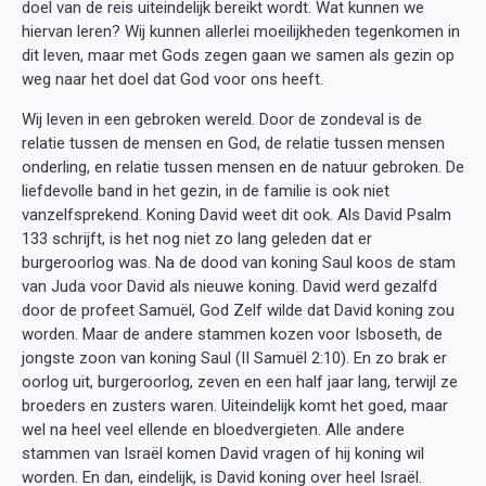
doel van de reis uiteindelijk bereikt wordt. Wat kunnen we
hiervan leren? Wij kunnen allerlei moeilijkheden tegenkomen in
dit leven, maar met Gods zegen gaan we samen als gezin op
weg naar het doel dat God voor ons heeft.
Wij leven in een gebroken wereld. Door de zondeval is de
relatie tussen de mensen en God, de relatie tussen mensen
onderling, en relatie tussen mensen en de natuur gebroken. De
liefdevolle band in het gezin, in de familie is ook niet
vanzelfsprekend. Koning David weet dit ook. Als David Psalm
133 schrijft, is het nog niet zo lang geleden dat er
burgeroorlog was. Na de dood van koning Saul koos de stam
van Juda voor David als nieuwe koning. David werd gezalfd
door de profeet Samuël, God Zelf wilde dat David koning zou
worden. Maar de andere stammen kozen voor Isboseth, de
jongste zoon van koning Saul (II Samuël 2:10). En zo brak er
oorlog uit, burgeroorlog, zeven en een half jaar lang, terwijl ze
broeders en zusters waren. Uiteindelijk komt het goed, maar
wel na heel veel ellende en bloedvergieten. Alle andere
stammen van Israël komen David vragen of hij koning wil
worden. En dan, eindelijk, is David koning over heel Israël.