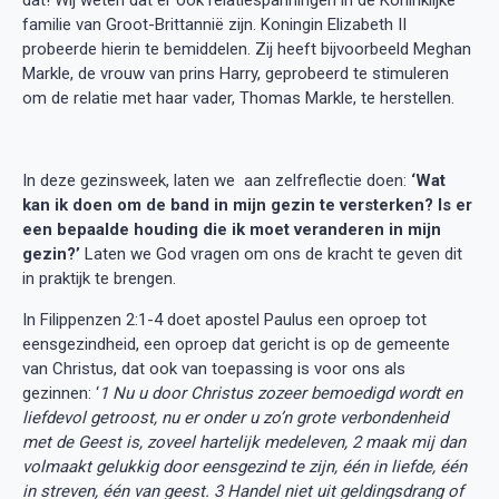
familie van Groot-Brittannië zijn. Koningin Elizabeth II
probeerde hierin te bemiddelen. Zij heeft bijvoorbeeld Meghan
Markle, de vrouw van prins Harry, geprobeerd te stimuleren
om de relatie met haar vader, Thomas Markle, te herstellen.
In deze gezinsweek, laten we aan zelfreflectie doen:
‘Wat
kan ik doen om de band in mijn gezin te versterken? Is er
een bepaalde houding die ik moet veranderen in mijn
gezin?’
Laten we God vragen om ons de kracht te geven dit
in praktijk te brengen.
In Filippenzen 2:1-4 doet apostel Paulus een oproep tot
eensgezindheid, een oproep dat gericht is op de gemeente
van Christus, dat ook van toepassing is voor ons als
gezinnen: ‘
1 Nu u door Christus zozeer bemoedigd wordt en
liefdevol getroost, nu er onder u zo’n grote verbondenheid
met de Geest is, zoveel hartelijk medeleven, 2 maak mij dan
volmaakt gelukkig door eensgezind te zijn, één in liefde, één
in streven, één van geest. 3 Handel niet uit geldingsdrang of