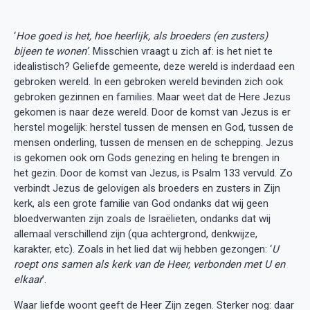
‘
Hoe goed is het, hoe heerlijk, als broeders (en zusters)
bijeen te wonen’
. Misschien vraagt u zich af: is het niet te
idealistisch? Geliefde gemeente, deze wereld is inderdaad een
gebroken wereld. In een gebroken wereld bevinden zich ook
gebroken gezinnen en families. Maar weet dat de Here Jezus
gekomen is naar deze wereld. Door de komst van Jezus is er
herstel mogelijk: herstel tussen de mensen en God, tussen de
mensen onderling, tussen de mensen en de schepping. Jezus
is gekomen ook om Gods genezing en heling te brengen in
het gezin. Door de komst van Jezus, is Psalm 133 vervuld. Zo
verbindt Jezus de gelovigen als broeders en zusters in Zijn
kerk, als een grote familie van God ondanks dat wij geen
bloedverwanten zijn zoals de Israëlieten, ondanks dat wij
allemaal verschillend zijn (qua achtergrond, denkwijze,
karakter, etc). Zoals in het lied dat wij hebben gezongen: ‘
U
roept ons samen als kerk van de Heer, verbonden met U en
elkaar
’.
Waar liefde woont geeft de Heer Zijn zegen. Sterker nog: daar