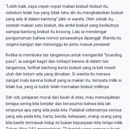
“Lebih baik, saya cepat-cepat makan biskuit-biskuit itu,
sebelum lelaki tua yang tidak tahu diri itu menghabiskan biskuit
yang ada di dalam kantong“ pikir si wanita. Oleh sebab itu,
setelah makan satu biskuit, dia ambil biskuit yang berikutnya
sampai kantong biskuit itu kosong. Lalu ia mendengar
pengumuman bahwa nomor pesawatnya dipanggil. Wanita itu
segera bangun dan menunggu ke pintu masuk pesawat.
Ketika ia membuka tas tangannya untuk mengambil “boarding
pass”, ia sangat kaget dan terkejut karena di dalam tas
tangannya, terlihat kantong berisi biskuit yang ia beli masih
utuh dan belum ada yang dimakan. Si wanita itu merasa
sangat malu karena biskuit yang ia makan itu, ternyata milik si
lelaki tua, yang ia tuduh telah memakan biskuit miliknya.
Sdr-sdr, pelajaran moral dari kisah di atas, mau menunjukkan
betapa sering kita berpikir dan berasumsi bahwa kita lah
empunya apa yang ada pada kita. Padahal sebenarnya semua
yang ada pada kita, harta, benda, kekayaan, orang-orang yang
kita kasihi termasuk hidup ini bukan kepunyaan kita tetapi milik
Tuhan. Maz 24:1 mengatakan, “Tuhanlah yang empunya bumi