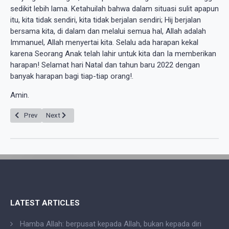
sedikit lebih lama. Ketahuilah bahwa dalam situasi sulit apapun
itu, kita tidak sendiri, kita tidak berjalan sendiri; Hij berjalan
bersama kita, di dalam dan melalui semua hal, Allah adalah
Immanuel, Allah menyertai kita. Selalu ada harapan kekal
karena Seorang Anak telah lahir untuk kita dan Ia memberikan
harapan! Selamat hari Natal dan tahun baru 2022 dengan
banyak harapan bagi tiap-tiap orang!.
Amin.
Previous article: Melepaskan untuk memberi diri digenggam - pdt. J. Lin
Next article: Kedatangan Juruselamat yang membawa kesembu
Prev
Next
LATEST ARTICLES
Hamba Allah: berpusat kepada Allah, bukan kepada diri