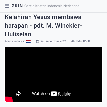
GKIN
Gereja Kristen Indonesia Nederland
Kelahiran Yesus membawa
harapan - pdt. M. Winckler-
Huliselan
Also available:
26 December 2021
Hits: 8608